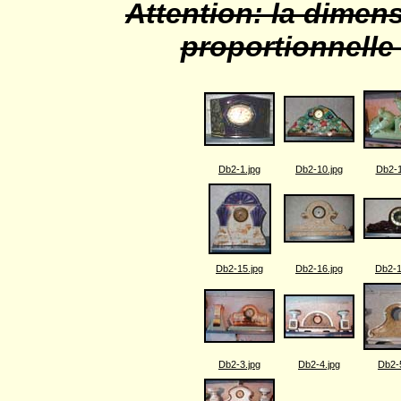
Attention: la dimen
proportionnelle 
Db2-1.jpg
Db2-10.jpg
Db2-1
Db2-15.jpg
Db2-16.jpg
Db2-1
Db2-3.jpg
Db2-4.jpg
Db2-