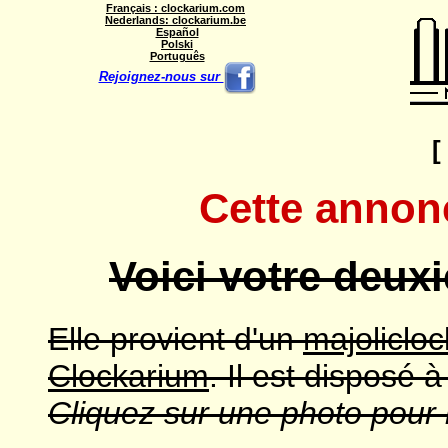
Français : clockarium.com
Nederlands: clockarium.be
Español
Polski
Português
Rejoignez-nous sur
Cette annonc
Voici votre deux
Elle provient d'un
majolicloc
Clockarium
. Il est disposé
Cliquez sur une photo pour l