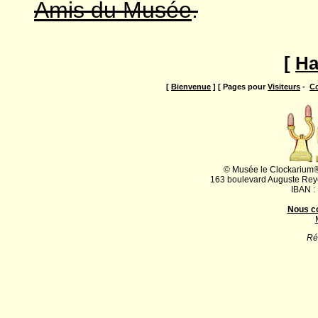
Amis du Musée
.
[
Ha
[
Bienvenue
] [ Pages pour
Visiteurs
-
Co
© Musée le Clockarium®
163 boulevard Auguste Rey
IBAN :
Nous c
Ré