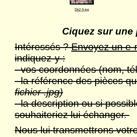
Db2-9.jpg
Ciquez sur une 
Intéressés ?
Envoyez un e-m
indiquez-y :
- vos coordonnées (nom, té
- la référence des pièces q
fichier .jpg)
- la description ou si possi
souhaiteriez lui échanger.
Nous lui transmettrons votre