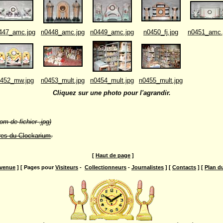
447_amc.jpg
n0448_amc.jpg
n0449_amc.jpg
n0450_fj.jpg
n0451_amc.
452_mw.jpg
n0453_mult.jpg
n0454_mult.jpg
n0455_mult.jpg
Cliquez sur une photo pour l'agrandir.
om de fichier .jpg)
es du Clockarium
.
[
Haut de page
]
venue
] [ Pages pour
Visiteurs
-
Collectionneurs
-
Journalistes
] [
Contacts
] [
Plan du