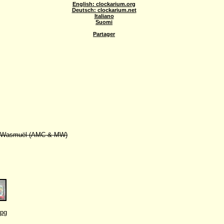
English: clockarium.org
Deutsch: clockarium.net
Italiano
Suomi
Partager
 de Wasmuël (AMC & MW)
jpg