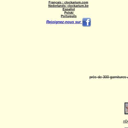
Français : clockarium.com
Nederlands: clockarium.be
Español
Polski
Português
Rejoignez-nous sur
près de 300 garnitures
n0