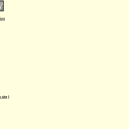
jpg
 site
]