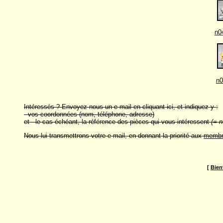
n0
n0
Intéressés ? Envoyez-nous un e-mail en cliquant ici, et indiquez-y :
- vos coordonnées (nom, téléphone, adresse)
et - le cas échéant, la référence des pièces qui vous intéressent
(= n
Nous lui transmettrons votre e-mail, en donnant la priorité aux
membr
[
Bien