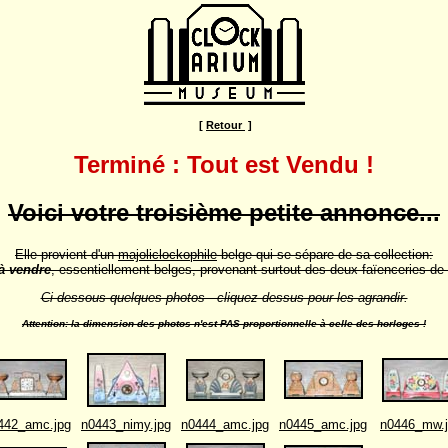
[
Retour
]
Terminé : Tout est Vendu !
Voici votre troisième petite annonce...
Elle provient d'un
majoliclockophile
belge qui se sépare de sa collection:
à vendre
, essentiellement belges, provenant surtout des deux faïenceries
Ci-dessous quelques photos - cliquez dessus pour les agrandir.
Attention: la dimension des photos n'est PAS proportionnelle à celle des horloges !
442_amc.jpg
n0443_nimy.jpg
n0444_amc.jpg
n0445_amc.jpg
n0446_mw.