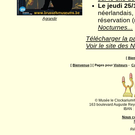
Le jeudi 25/
néerlandais,
Agrandir
réservation 
Nocturnes...
Télécharger la p
Voir le site des 
[
Bie
[
Bienvenue
] [ Pages pour
Visiteurs
-
Co
© Musée le Clockarium®
163 boulevard Auguste Rey
IBAN :
Nous c
Ré