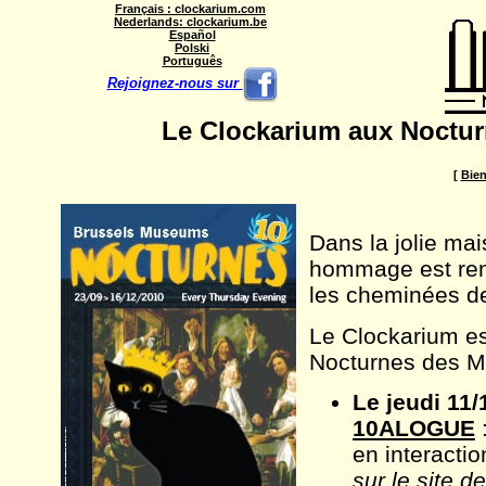
Français : clockarium.com
Nederlands: clockarium.be
Español
Polski
Português
Rejoignez-nous sur
Le Clockarium aux Noctur
[
Bie
Dans la jolie ma
hommage est rend
les cheminées de
Le Clockarium e
Nocturnes des Mu
Le jeudi 11/
10ALOGUE
:
en interactio
sur le site d