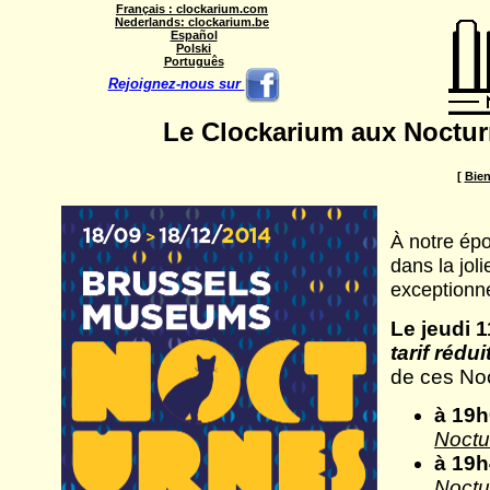
Français : clockarium.com
Nederlands: clockarium.be
Español
Polski
Português
Rejoignez-nous sur
Le Clockarium aux Noctur
[
Bie
À notre épo
dans la jol
exceptionne
Le jeudi 
tarif rédui
de ces Noc
à 19
Noctu
à 19
Noctu