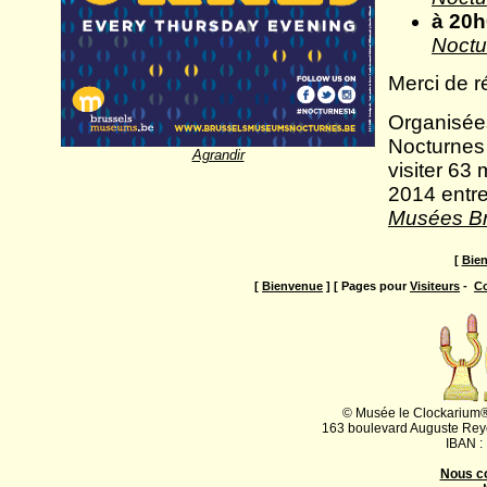
à 20
Noctu
Merci de r
Organisée
Nocturnes 
Agrandir
visiter 63
2014 entre
Musées Bru
[
Bie
[
Bienvenue
] [ Pages pour
Visiteurs
-
Co
© Musée le Clockarium®
163 boulevard Auguste Rey
IBAN :
Nous c